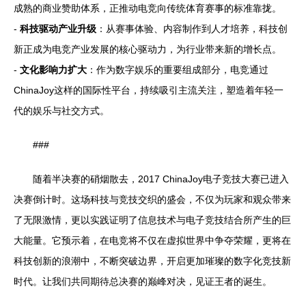
成熟的商业赞助体系，正推动电竞向传统体育赛事的标准靠拢。
-
科技驱动产业升级
：从赛事体验、内容制作到人才培养，科技创
新正成为电竞产业发展的核心驱动力，为行业带来新的增长点。
-
文化影响力扩大
：作为数字娱乐的重要组成部分，电竞通过
ChinaJoy这样的国际性平台，持续吸引主流关注，塑造着年轻一
代的娱乐与社交方式。
###
随着半决赛的硝烟散去，2017 ChinaJoy电子竞技大赛已进入
决赛倒计时。这场科技与竞技交织的盛会，不仅为玩家和观众带来
了无限激情，更以实践证明了信息技术与电子竞技结合所产生的巨
大能量。它预示着，在电竞将不仅在虚拟世界中争夺荣耀，更将在
科技创新的浪潮中，不断突破边界，开启更加璀璨的数字化竞技新
时代。让我们共同期待总决赛的巅峰对决，见证王者的诞生。