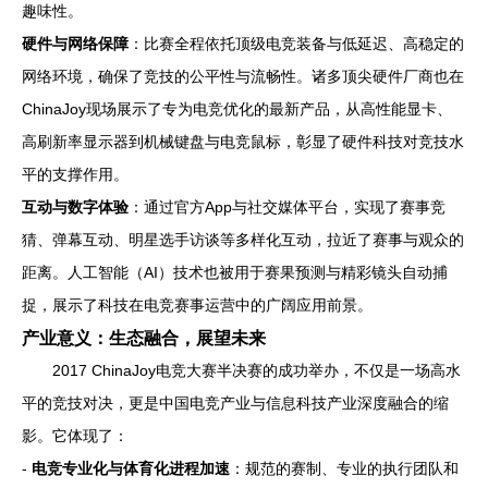
趣味性。
硬件与网络保障
：比赛全程依托顶级电竞装备与低延迟、高稳定的
网络环境，确保了竞技的公平性与流畅性。诸多顶尖硬件厂商也在
ChinaJoy现场展示了专为电竞优化的最新产品，从高性能显卡、
高刷新率显示器到机械键盘与电竞鼠标，彰显了硬件科技对竞技水
平的支撑作用。
互动与数字体验
：通过官方App与社交媒体平台，实现了赛事竞
猜、弹幕互动、明星选手访谈等多样化互动，拉近了赛事与观众的
距离。人工智能（AI）技术也被用于赛果预测与精彩镜头自动捕
捉，展示了科技在电竞赛事运营中的广阔应用前景。
产业意义：生态融合，展望未来
2017 ChinaJoy电竞大赛半决赛的成功举办，不仅是一场高水
平的竞技对决，更是中国电竞产业与信息科技产业深度融合的缩
影。它体现了：
-
电竞专业化与体育化进程加速
：规范的赛制、专业的执行团队和