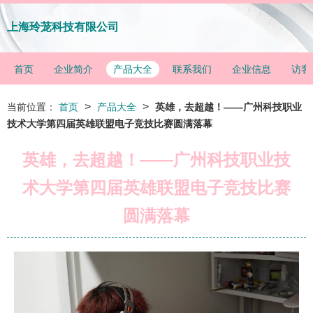
上海玲茏科技有限公司
首页
企业简介
产品大全
联系我们
企业信息
访客
>
>
当前位置：
首页
产品大全
英雄，去超越！——广州科技职业
技术大学第四届英雄联盟电子竞技比赛圆满落幕
英雄，去超越！——广州科技职业技
术大学第四届英雄联盟电子竞技比赛
圆满落幕