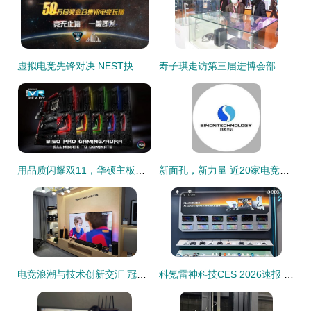
虚拟电竞先锋对决 NEST抉择VR大赛全国预选赛火爆进行
寿子琪走访第三届进博会部分香港及民营参展企业，关注电竞信息科技领域发展
用品质闪耀双11，华硕主板一年换新超给力
新面孔，新力量 近20家电竞信息科技企业提前曝光论道
电竞浪潮与技术创新交汇 冠捷科技集团第六届进博会闪耀登场
科氪雷神科技CES 2026速报 新一代轻型旗舰游戏本雷神Zero Air实机首秀，电竞信息科技再突破