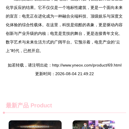
化学反应的结果。它不仅仅是一个地标性建筑，更是一个面向未来
的宣言：电竞正在进化成为一种融合尖端科技、顶级娱乐与深度文
化体验的综合性载体。在这里，科技是炫酷的表象，更是驱动内容
创新与产业升级的内核；电竞是竞技的舞台，更是连接青年文化、
数字艺术与未来生活方式的广阔平台。它预示着，电竞产业的“云
上”时代，已然开启。
如若转载，请注明出处：http://www.yneox.com/product/69.html
更新时间：2026-08-04 21:49:22
最新产品
Product