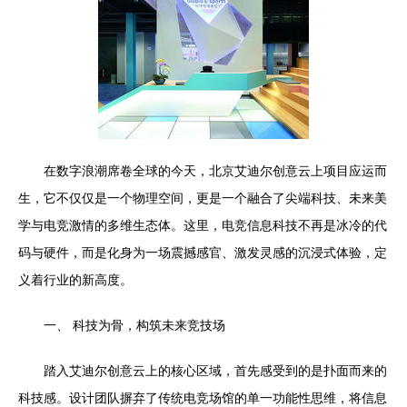
在数字浪潮席卷全球的今天，北京艾迪尔创意云上项目应运而
生，它不仅仅是一个物理空间，更是一个融合了尖端科技、未来美
学与电竞激情的多维生态体。这里，电竞信息科技不再是冰冷的代
码与硬件，而是化身为一场震撼感官、激发灵感的沉浸式体验，定
义着行业的新高度。
一、 科技为骨，构筑未来竞技场
踏入艾迪尔创意云上的核心区域，首先感受到的是扑面而来的
科技感。设计团队摒弃了传统电竞场馆的单一功能性思维，将信息