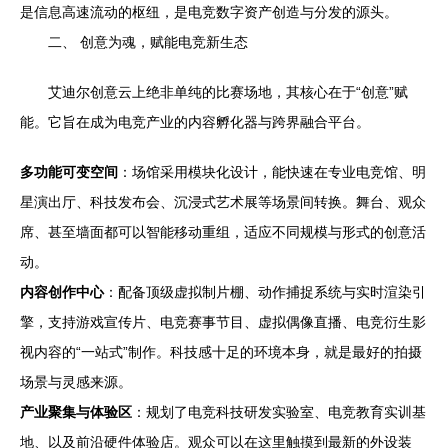
是信息高速流动的枢纽，是电竞数字资产创造与分发的源头。
二、 创意为魂，赋能电竞新生态
艾迪尔创意云上绝非单纯的比赛场地，其核心在于“创意”赋
能。它旨在成为电竞产业的内容孵化器与跨界融合平台。
多功能可变空间
：场馆采用模块化设计，能快速在专业电竞馆、明
星演出厅、科技发布会、沉浸式艺术展等场景间转换。舞台、观众
席、甚至墙面都可以智能移动重组，适应不同规模与形式的创意活
动。
内容创作中心
：配备顶级虚拟制片棚、动作捕捉系统与实时渲染引
擎，支持游戏宣传片、电竞赛事节目、虚拟偶像直播、电竞衍生影
视内容的“一站式”制作。科技感十足的环境本身，就是最好的拍摄
场景与灵感来源。
产业聚集与体验区
：规划了电竞科技研发实验室、电竞教育实训基
地、以及前沿硬件体验店。观众可以在这里触摸到最新的外设装