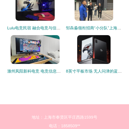
Lulu电竞民宿 融合电竞与信息科技的创新住宿体验
邹犇淼领衔招商“小分队”上海行 以电竞信息科技为支点，引项目、聚资源、强产业
滁州凤阳新科电竞 电竞信息科技融合发展的新篇章
8英寸平板市场 无人问津的蓝海，何时迎来巨头入局？
地址：上海市奉贤区平庄西路1599号
电话：1858509**